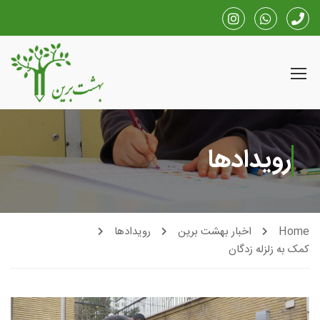
رویدادها
Home
اخبار بهشت برین
رویدادها
کمک به زلزله زدگان