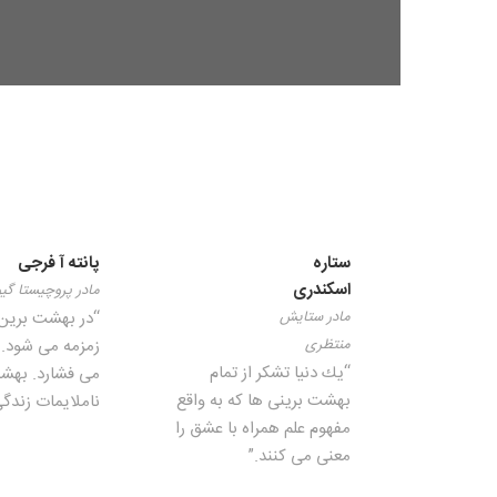
ستاره
پانته آ فرجی
اسکندری
مادر پروچیستا گیو
مادر ستایش
“در بهشت برین
منتظری
زمزمه می شود. 
“يك دنيا تشكر از تمام
می فشارد. بهشت
بهشت برينی ها كه به واقع
ناملایمات زندگ
مفهوم علم همراه با عشق را
معنی می كنند.”