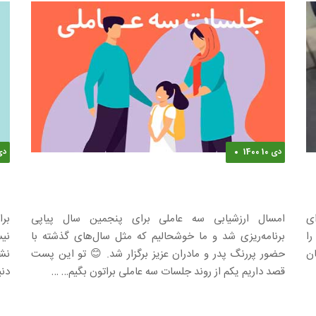
دی 10 1400
دی 15
جلسات سه عاملی
صم
ای
امسال ارزشیابی سه عاملی برای پنجمین سال پیاپی
برا
را
برنامه‌ریزی شد‌‌ و ما خوشحالیم که مثل سال‌های گذشته با
نی
ان
حضور پر‌رنگ پدر و مادران عزیز برگزار شد. 😊 تو این پست
نش
قصد داریم یکم از روند جلسات سه عاملی براتون بگیم… …
دن
اعت