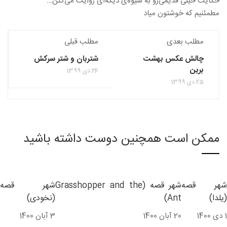
حکایت خیلی قدیمی‌رو به شیوه‌ی دیگه‌ای روایت می‌کنن…
مطمئنیم که خوشتون میاد
مطلب بعدی
مطلب قبلی
چالش عکس بهشت
شتربان و شتر سرکش
برین
24 دی 1399
25 دی 1399
ممکن است همچنین دوست داشته باشید
شهر قصه
شهر قصه (Grasshopper and the
شهر قصه
(یلدا)
Ant)
(نخودی)
1 دی 1400
20 آبان 1400
3 آبان 1400