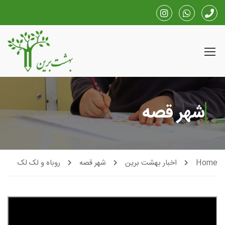
شهر قصه
Home
اخبار بهشت برین
شهر قصه
روباه و لک لک