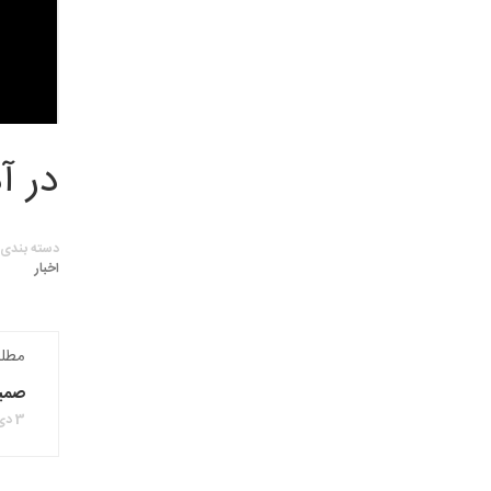
در آ
دسته بندی
اخبار
مطل
صمیم
3 دی 1399