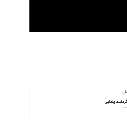
لی
نبند یلدایی