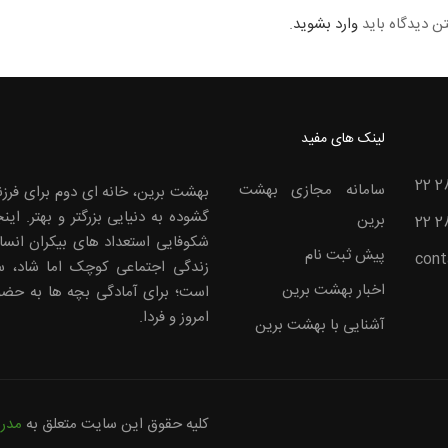
ن دیدگاه باید
وارد بشوید
.
لینک های مفید
22 2
سامانه مجازی بهشت
بهشت برین، خانه ای دوم برای فرزن
گشوده به دنیایی بزرگتر و بهتر. ا
برین
22 2
شکوفایی استعداد های بیکران انس
پیش ثبت نام
cont
زندگی اجتماعی کوچک اما شاد، سا
اخبار بهشت برین
است؛ برای آمادگی بچه ها به حضو
امروز و فردا.
آشنایی با بهشت برین
کلیه حقوق این سایت متعلق به
مدر