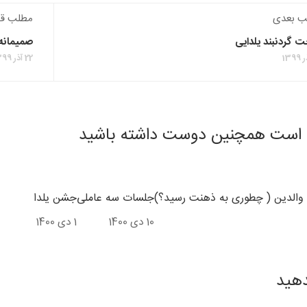
ب بعدی
مطلب قب
 گردنبند یلدایی
صمیمانه 
22 آذر 1399
است همچنین دوست داشته باشید
 والدین ( چطوری به ذهنت رسید؟)
جلسات سه عاملی
جشن یلدا
10 دی 1400
1 دی 1400
دهید