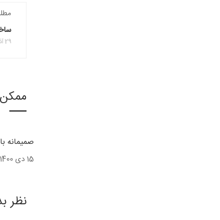
مطل
ساخت
29 آذر 1399
ممکن 
صمیمانه با
15 دی 1400
نظر ب