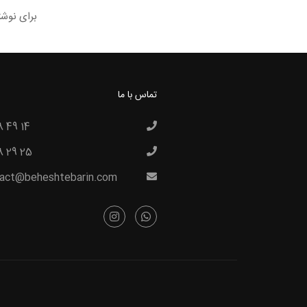
برای نوشت
تماس با ما
8 49 14
8 29 25
act@beheshtebarin.com