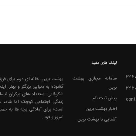
لینک های مفید
22 2
سامانه مجازی بهشت
بهشت برین، خانه ای دوم برای فرزن
گشوده به دنیایی بزرگتر و بهتر. ا
برین
22 2
شکوفایی استعداد های بیکران انس
پیش ثبت نام
cont
زندگی اجتماعی کوچک اما شاد، سا
اخبار بهشت برین
است؛ برای آمادگی بچه ها به حضو
امروز و فردا.
آشنایی با بهشت برین