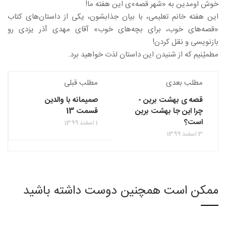
خوش اومدین به «شهر قصه‌»ی این هفته ما!
این هفته خانم تعلیمی، با بیان جذابشون، یکی از داستان‌های کتاب
«قصه‌های خوب، برای بچه‌های خوب» آقای مهدی آذر یزدی رو
بازنویسی و نقل کردن!
مطمیٔنیم که از شنیدن این داستان لذت خواهید برد.
مطلب بعدی
مطلب قبلی
قصه ی بهشت برین -
صمیمانه با والدین
چرا این جا بهشت برین
قسمت 13
است؟
1 اسفند 1399
3 اسفند 1399
ممکن است همچنین دوست داشته باشید