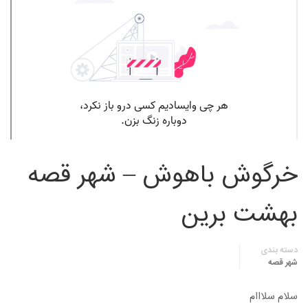
خرگوش باهوش – شهر قصه
بهشت برین
دسته بندی
شهر قصه
سلام سلااام