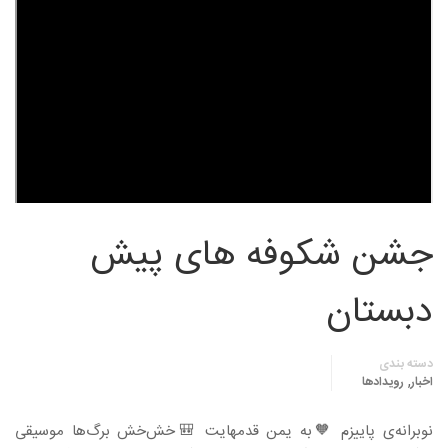
جشن شکوفه های پیش
دبستان
دسته بندی
,
اخبار
رویدادها
نوبرانه‌ی پاییزم 🧡به یمن قدمهایت 🎒خش‌خش برگ‌ها موسیقی