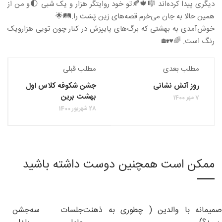
دیگری پیدا کرده‌اند 🎼🍁🍂تو خود روایتگر هزار و یک شبی 🌓و من از
همین حالا به جان می‌خرم قصه‌های زین پَسَت را.🛤🌟
خوش‌آمدی به بهشتی که برگ‌های پاییزش در کنار چون تویی هزارویک
رنگ است. 🌈♥️🏡
مطلب بعدی
مطلب قبلی
روز آتش نشانی
جشن شکوفه کلاس اول
بهشت برین
7 مهر 1400
28 شهریور 1400
ممکن است همچنین دوست داشته باشید
صمیمانه با والدین ( چطوری به ذهنت
جلسات سه
جشن