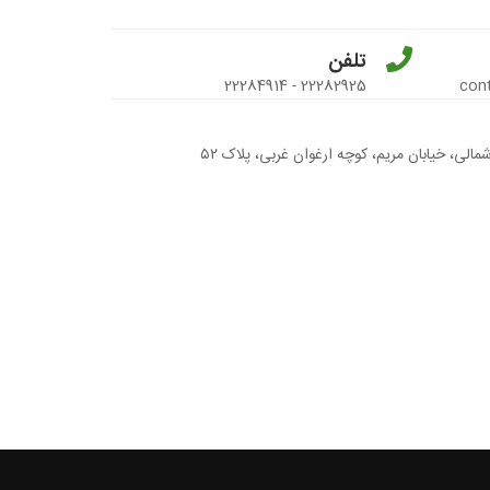
تلفن
22282925 - 22284914
con
شمالی، خیابان مریم، کوچه ارغوان غربی، پلاک ۵۲